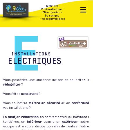
Electricité -
Photovoltaïque -
Climatisation -
Domotique
- Vidéosurveillance
E
INSTALLATIONS
ELECTRIQUES
Vous possédez une ancienne maison et souhaitez la
réhabiliter
?
Vous faites
construire
?
Vous souhaitez
mettre en sécurité
et en
conformité
vos installations ?
En
neuf
, en
rénovation
, en habitat individuel, bâtiments
tertiaires, en
intérieur
comme en
extérieur
, notre
équipe est à votre disposition afin de réaliser votre