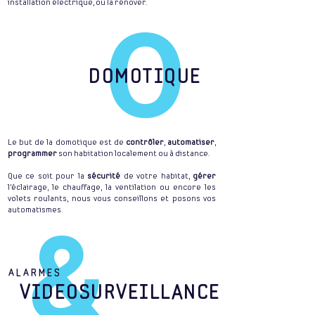
installation électrique, ou la rénover.
O
DOMOTIQUE
Le but de la domotique est de
contrôler
,
automatiser
,
programmer
son habitation localement ou à distance.
Que ce soit pour la
sécurité
de votre habitat,
gérer
l'éclairage, le chauffage, la ventilation ou encore les
volets roulants, nous vous conseillons et posons vos
automatismes.
&
ALARMES
VIDEOSURVEILLANCE