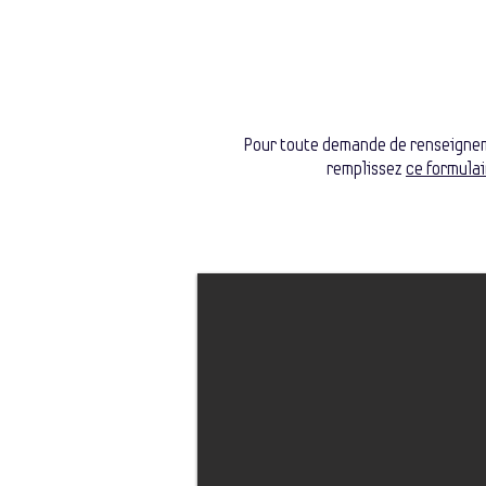
Pour toute demande de renseigne
remplissez
ce formulai
en place crochets
 place de crochets sur
 tuiles et passage de câble
ntation + terre