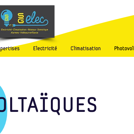
Electricité -
Photovoltaïque -
Climatisation -
Domotique
- Vidéosurveillance
xpertises
Electricité
Climatisation
Photovol
O
OLTAÏQUES